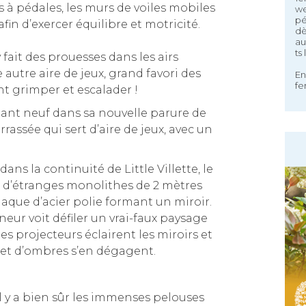
à pédales, les murs de voiles mobiles
we
pé
afin d’exercer équilibre et motricité.
dè
au
ts
y fait des prouesses dans les airs
utre aire de jeux, grand favori des
En
fe
nt grimper et escalader !
ant neuf dans sa nouvelle parure de
assée qui sert d’aire de jeux, avec un
 dans la continuité de Little Villette, le
 d’étranges monolithes de 2 mètres
laque d’acier polie formant un miroir.
eneur voit défiler un vrai-faux paysage
es projecteurs éclairent les miroirs et
 et d’ombres s’en dégagent.
 il y a bien sûr les immenses pelouses