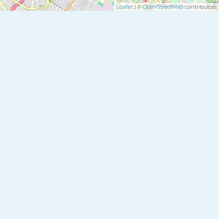
Leaflet
| ©
OpenStreetMap
contributors