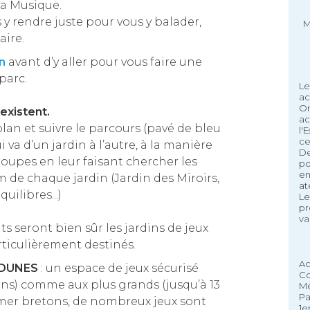
 la Musique.
y rendre juste pour vous y balader,
M
aire.
an
avant d’y aller pour vous faire une
parc.
Le
ac
On
existent.
ac
lan et suivre le parcours (pavé de bleu
l'
ce
 va d’un jardin à l’autre, à la manière
De
troupes en leur faisant chercher les
po
en
 de chaque jardin (Jardin des Miroirs,
at
quilibres...)
Le
pr
va
s seront bien sûr les jardins de jeux
articulièrement destinés.
Ac
 DUNES
: un espace de jeux sécurisé
Co
 ans) comme aux plus grands (jusqu’à 13
Mé
Pa
e mer bretons, de nombreux jeux sont
1e