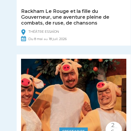
Rackham Le Rouge et la fille du
Gouverneur, une aventure pleine de
combats, de ruse, de chansons
THÉÂTRE ESSAÏON
Du
8
mai
18
juil.
2026
au
2