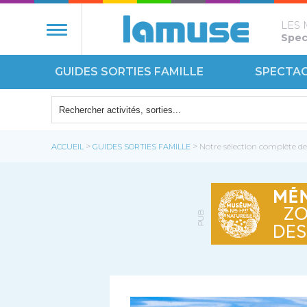
LES 
Spect
GUIDES SORTIES FAMILLE
SPECTA
NATURE
ÉCOUT
>
>
ACCUEIL
GUIDES SORTIES FAMILLE
Notre sélection complète de 
MONUM
PUB