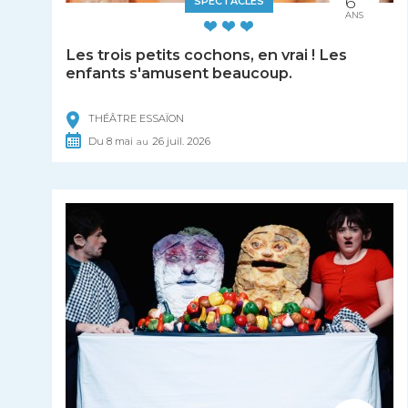
6
SPECTACLES
ANS
Les trois petits cochons, en vrai ! Les
enfants s'amusent beaucoup.
THÉÂTRE ESSAÏON
Du
8
mai
26
juil.
2026
au