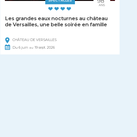
98
SPECTACLES
ANS
Les grandes eaux nocturnes au château
de Versailles, une belle soirée en famille
CHÂTEAU DE VERSAILLES
Du
6
juin
19
sept.
2026
au