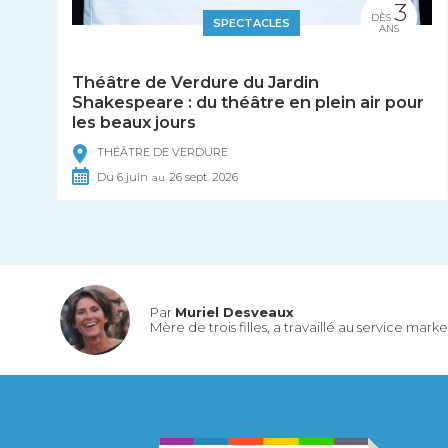
3
DÈS
SPECTACLES
ANS
Théâtre de Verdure du Jardin
Shakespeare : du théâtre en plein air pour
les beaux jours
THÉÂTRE DE VERDURE
Du
6
juin
26
sept.
2026
au
Par
Muriel Desveaux
Mère de trois filles, a travaillé au service mar