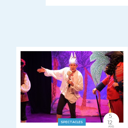
5
12
SPECTACLES
ANS