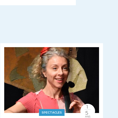
1
5
SPECTACLES
ANS