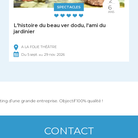
2
6
SPECTACLES
ANS
L'histoire du beau ver dodu, l'ami du
jardinier
A LA FOLIE THÉÂTRE
Du
5
sept.
29
nov.
2026
au
keting d’une grande entreprise. Objectif 100% qualité !
CONTACT