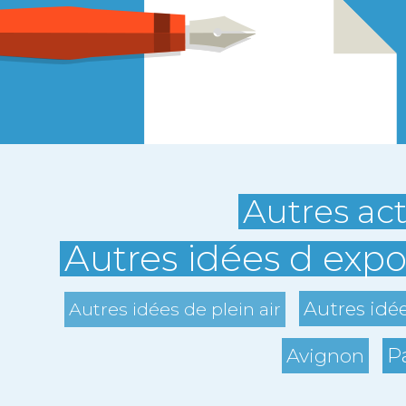
Autres act
Autres idées d expo
Autres idé
Autres idées de plein air
P
Avignon