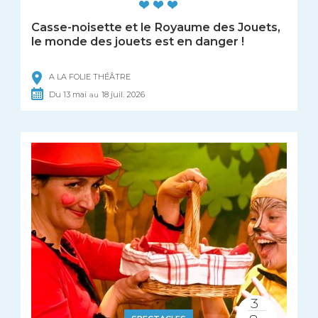
Casse-noisette et le Royaume des Jouets,
le monde des jouets est en danger !
A LA FOLIE THÉÂTRE
Du
13
mai
18
juil.
2026
au
3