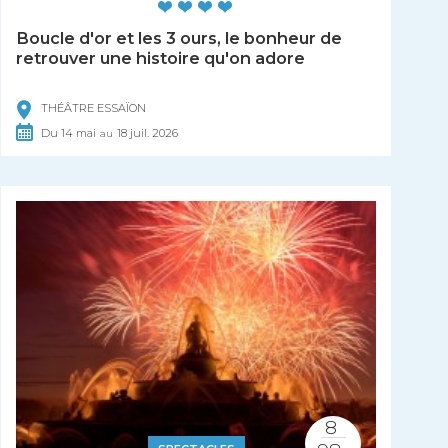
Boucle d'or et les 3 ours, le bonheur de
retrouver une histoire qu'on adore
THÉÂTRE ESSAÏON
Du
14
mai
18
juil.
2026
au
8