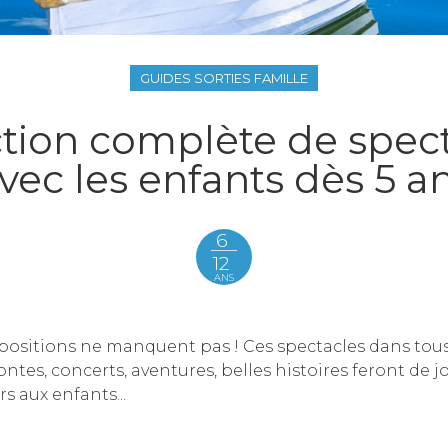
GUIDES SORTIES FAMILLE
tion complète de spect
vec les enfants dès 5 a
6
12
ANS
positions ne manquent pas ! Ces spectacles dans tous
contes, concerts, aventures, belles histoires feront de jo
rs aux enfants...