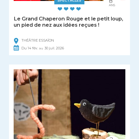
8
SPECTACLES
ANS
Le Grand Chaperon Rouge et le petit loup,
un pied de nez aux idées reçues !
THÉÂTRE ESSAÏON
Du
14
fév.
30
juil.
2026
au