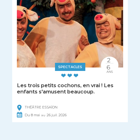
2
6
SPECTACLES
ANS
Les trois petits cochons, en vrai ! Les
enfants s'amusent beaucoup.
THÉÂTRE ESSAÏON
Du
8
mai
26
juil.
2026
au