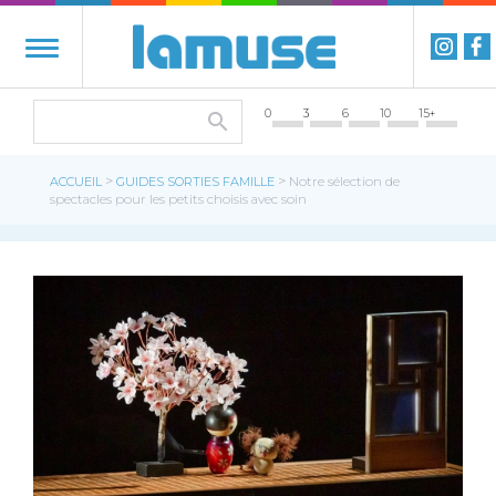
0
3
6
10
15+
>
>
ACCUEIL
GUIDES SORTIES FAMILLE
Notre sélection de
spectacles pour les petits choisis avec soin