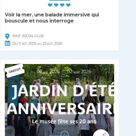
Voir la mer, une balade immersive qui
bouscule et nous interroge
MAIF SOCIAL CLUB
Du
11
oct.
2025
25
juil.
2026
au