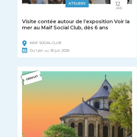
12
ATELIERS
ANS
Visite contée autour de l’exposition Voir la
mer au Maif Social Club, dès 6 ans
MAIF SOCIAL CLUB
Du
1
jan.
30
juil.
2026
au