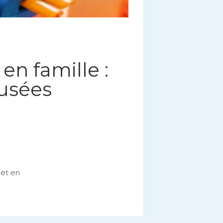
 en famille :
musées
 et en