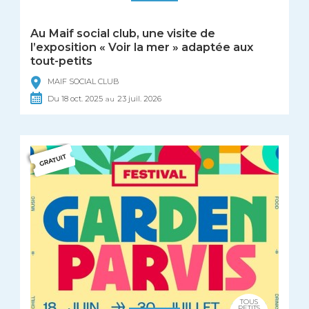
Au Maif social club, une visite de
l’exposition « Voir la mer » adaptée aux
tout-petits
MAIF SOCIAL CLUB
Du
18
oct.
2025
23
juil.
2026
au
TOUS
PETITS