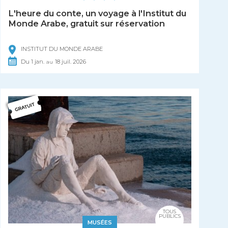
L'heure du conte, un voyage à l'Institut du
Monde Arabe, gratuit sur réservation
INSTITUT DU MONDE ARABE
Du
1
jan.
18
juil.
2026
au
TOUS
PUBLICS
MUSÉES