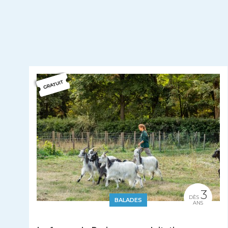
3
DÈS
BALADES
ANS