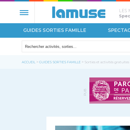
LES 
Spect
GUIDES SORTIES FAMILLE
SPECTA
NATURE
ÉCOUT
>
>
ACCUEIL
GUIDES SORTIES FAMILLE
Sorties et activités gratuites
MONUM
PUB