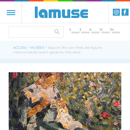
0
3
6
10
15+
>
>
ACCUEIL
MUSÉES
Adya et Otto van Rees, des figures
méconnues de l’avant-garde du XXe siècle