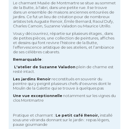
Le charmant Musée de Montmartre se situe au sommet
de la Butte, à l'abri, dans une petite rue. Il se trouve
dans un ensemble de maisons anciennes entourées de
jardins. Ce fut un lieu de création pour de nombreux
artistes tels Auguste Renoir, Émile Bernard, Raoul Dufy,
Charles Camoin, Suzanne Valadon ou Maurice Utrillo.
Vous y découvrirez, répartie sur plusieurs étages , dans
de petites pièces, une collection de peintures, affiches
et dessins qui font revivre l’histoire de la Butte,
l’effervescence artistique de ses ateliers, et l’ambiance
de ses célèbres cabarets.
Remarquable
:
L'atelier de Suzanne Valadon
plein de charme est
resté intact.
Les jardins Renoir
reconstitués en souvenir du
peintre qui y peignit plusieurs chefs d'oeuvres dont le
Moulin de la Galette qui se trouve à quelques pas
Une vue exceptionnelle
notamment sur les vignes du
clos Montmartre
Pratique et charmant :
Le petit café Renoir,
installé
sous une véranda donnant sur le jardin : repas légers,
pause gourmande