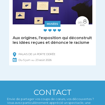
8
DÈS
MUSÉES
ANS
Aux origines, l'exposition qui déconstruit
les idées reçues et dénonce le racisme
PALAIS DE LA PORTE DORÉE
Du
5
juin
23
août
2026
au
CONTACT
Envie de partager vos coups de cœurs, vos découvertes ?
Vous avez particulièrement apprécié un spectacle, une