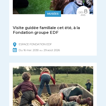
8
DÈS
MUSÉES
ANS
Visite guidée familiale cet été, à la
Fondation groupe EDF
ESPACE FONDATION EDF
Du
16
mar.
2030
29
août
2026
au