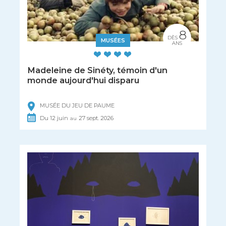
8
DÈS
MUSÉES
ANS
Madeleine de Sinéty, témoin d'un
monde aujourd'hui disparu
MUSÉE DU JEU DE PAUME
Du
12
juin
27
sept.
2026
au