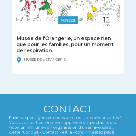
JUSQUE
12
MUSÉES
ANS
Musée de l'Orangerie, un espace rien
que pour les familles, pour un moment
de respiration
MUSÉE DE L'ORANGERIE
CONTACT
Envie de partager vos coups de cœurs, vos découvertes ?
Vous avez particulièrement apprécié un spectacle, une
visite, un film, un livre, l’organisation d’un anniversaire...
Cette rubrique « Contact » est la vôtre. N’hésitez pas à