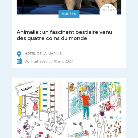
TOUS
PUBLICS
MUSÉES
Animalia : un fascinant bestiaire venu
des quatre coins du monde
HÔTEL DE LA MARINE
Du
1
juil.
2026
10
jan.
2027
au