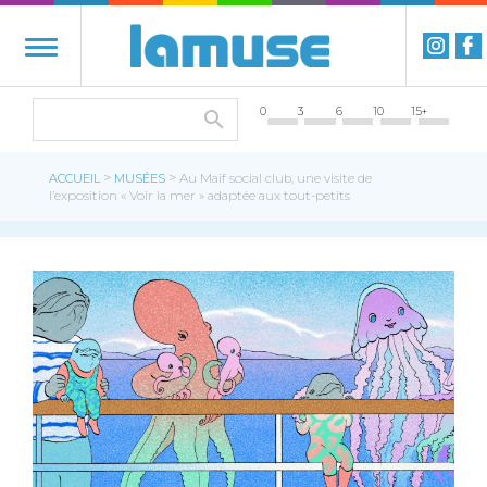
0
3
6
10
15+
>
>
ACCUEIL
MUSÉES
Au Maif social club, une visite de
l’exposition « Voir la mer » adaptée aux tout-petits