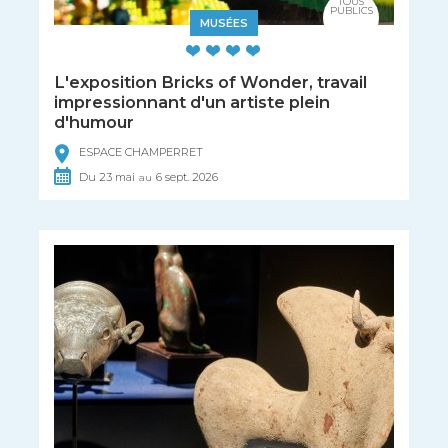
TOUS
PUBLICS
MUSÉES
L'exposition Bricks of Wonder, travail
impressionnant d'un artiste plein
d'humour
ESPACE CHAMPERRET
Du
23
mai
6
sept.
2026
au