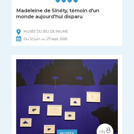
Madeleine de Sinéty, témoin d'un
monde aujourd'hui disparu
MUSÉE DU JEU DE PAUME
Du
12
juin
27
sept.
2026
au
8
DÈS
MUSÉES