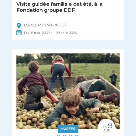
Visite guidée familiale cet été, à la
Fondation groupe EDF
ESPACE FONDATION EDF
Du
16
mar.
2030
29
août
2026
au
8
DÈS
MUSÉES
ANS