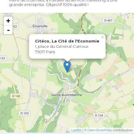
grande entreprise. Objectif 100% qualité !
+
-
×
Citéco, La Cité de l'Economie
1, place du Général-Catroux
75017 Paris
Leaflet
| ©
OpenStreetMap
contributors