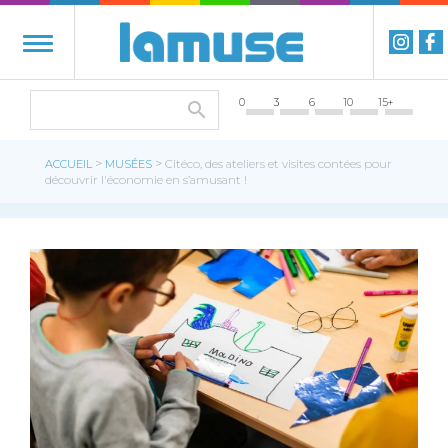
0
3
6
10
15+
>
>
ACCUEIL
MUSÉES
Citéco, des ateliers et visites contées pour
découvrir l'économie en s’amusant !