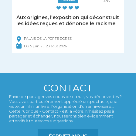
ANS
Aux origines, l'exposition qui déconstruit
les idées reçues et dénonce le racisme
PALAIS DE LA PORTE DORÉE
Du
5
juin
23
août
2026
au
CONTACT
Envie de partager vos coups de cœurs, vos découvertes ?
Vous avez particulièrement apprécié un spectacle, une
visite, un film, un livre, l’organisation d’un anniversaire...
Cette rubrique « Contact » est la vôtre. N’hésitez pas à
partager et échanger, nous serons bien évidemment
attentifs à toutes vos suggestions !