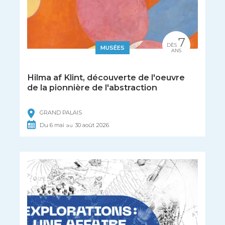
7
DÈS
MUSÉES
ANS
Hilma af Klint, découverte de l'oeuvre
de la pionnière de l'abstraction
GRAND PALAIS
Du
6
mai
30
août
2026
au