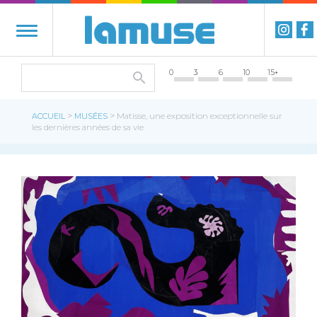
0
3
6
10
15+
>
>
ACCUEIL
MUSÉES
Matisse, une exposition exceptionnelle sur
les dernières années de sa vie