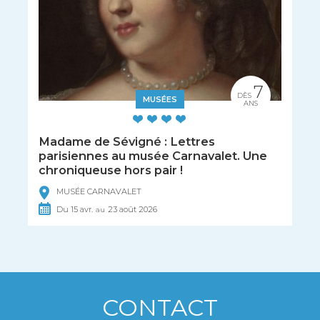
7
DÈS
MUSÉES
ANS
Madame de Sévigné : Lettres
parisiennes au musée Carnavalet. Une
chroniqueuse hors pair !
MUSÉE CARNAVALET
Du
15
avr.
23
août
2026
au
CONTACT