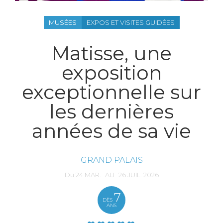
MUSÉES
EXPOS ET VISITES GUIDÉES
Matisse, une
exposition
exceptionnelle sur
les dernières
années de sa vie
GRAND PALAIS
Du
24
MAR.
AU
26
JUIL.
2026
7
DÈS
ANS