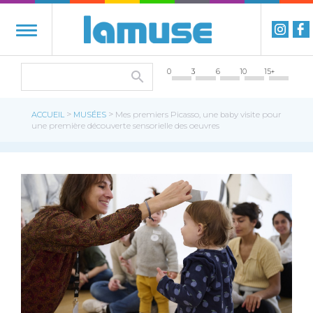
0
3
6
10
15+
>
>
ACCUEIL
MUSÉES
Mes premiers Picasso, une baby visite pour
une première découverte sensorielle des oeuvres