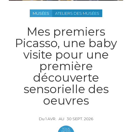
MUSÉES
ATELIERS DES MUSÉES
Mes premiers
Picasso, une baby
visite pour une
première
découverte
sensorielle des
oeuvres
Du
1
AVR.
AU
30
SEPT.
2026
TOUS
PETITS