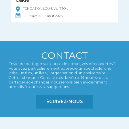
FONDATION LOUIS VUITTON
Du
18
avr.
16
août
2026
au
CONTACT
Envie de partager vos coups de cœurs, vos découvertes ?
Vous avez particulièrement apprécié un spectacle, une
visite, un film, un livre, l’organisation d’un anniversaire...
Cette rubrique « Contact » est la vôtre. N’hésitez pas à
partager et échanger, nous serons bien évidemment
attentifs à toutes vos suggestions !
ÉCRIVEZ-NOUS