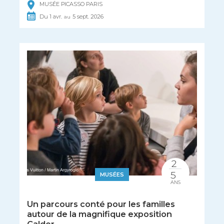
MUSÉE PICASSO PARIS
Du
1
avr.
5
sept.
2026
au
2
5
MUSÉES
ANS
Un parcours conté pour les familles
autour de la magnifique exposition
Calder