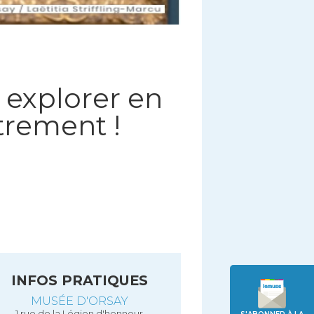
 explorer en
trement !
INFOS PRATIQUES
MUSÉE D'ORSAY
1 rue de la Légion d'honneur