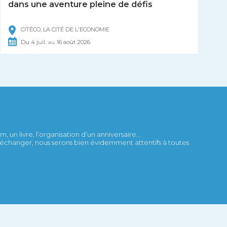
dans une aventure pleine de défis
CITÉCO, LA CITÉ DE L'ECONOMIE
Du
4
juil.
16
août
2026
au
 un livre, l’organisation d’un anniversaire...
et échanger, nous serons bien évidemment attentifs à toutes