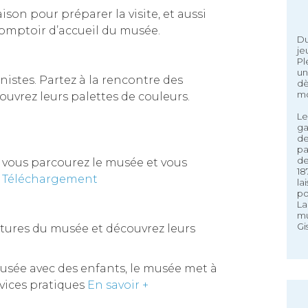
ison pour préparer la visite, et aussi
omptoir d’accueil du musée.
Du
je
Pl
un
istes. Partez à la rencontre des
dè
mo
ouvrez leurs palettes de couleurs.
Le
ga
de
pa
de
x, vous parcourez le musée et vous
18
.
Téléchargement
la
po
La
mu
Gi
ptures du musée et découvrez leurs
u musée avec des enfants, le musée met à
rvices pratiques
En savoir +