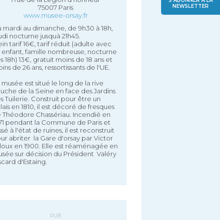
S'ABONNER À LA
NEWSLETTER
75007 Paris
www.musee-orsay.fr
 mardi au dimanche, de 9h30 à 18h,
udi nocturne jusquà 21h45.
ein tarif 16€, tarif réduit (adulte avec
 enfant, famille nombreuse, nocturne
s 18h) 13€, gratuit moins de 18 ans et
ins de 26 ans, ressortissants de l'UE.
 musée est situé le long de la rive
uche de la Seine en face des Jardins
s Tuilerie. Construit pour être un
lais en 1810, il est décoré de fresques
 Théodore Chassériau. Incendié en
71 pendant la Commune de Paris et
issé à l'état de ruines, il est reconstruit
ur abriter la Gare d'orsay par Victor
loux en 1900. Elle est réaménagée en
sée sur décision du Président Valéry
scard d'Estaing.
PUB