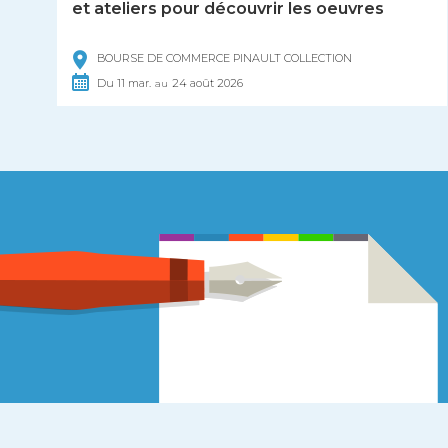
et ateliers pour découvrir les oeuvres
BOURSE DE COMMERCE PINAULT COLLECTION
Du
11
mar.
24
août
2026
au