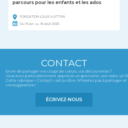
parcours pour les enfants et les ados
FONDATION LOUIS VUITTON
Du
15
avr.
16
août
2026
au
CONTACT
Envie de partager vos coups de cœurs, vos découvertes ?
Vous avez particulièrement apprécié un spectacle, une visite, un film,
Cette rubrique « Contact » est la vôtre. N’hésitez pas à partager 
vos suggestions !
ÉCRIVEZ-NOUS