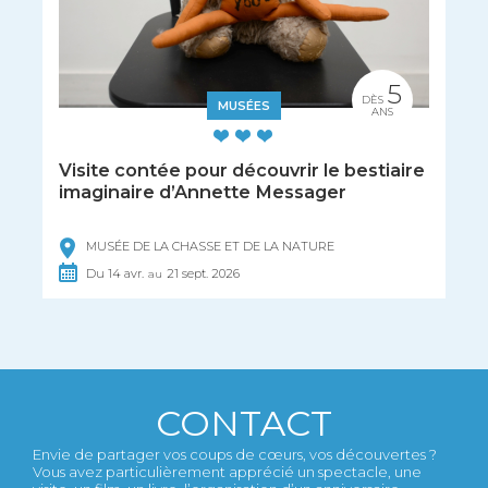
5
DÈS
MUSÉES
ANS
Visite contée pour découvrir le bestiaire
imaginaire d’Annette Messager
MUSÉE DE LA CHASSE ET DE LA NATURE
Du
14
avr.
21
sept.
2026
au
CONTACT
Envie de partager vos coups de cœurs, vos découvertes ?
Vous avez particulièrement apprécié un spectacle, une