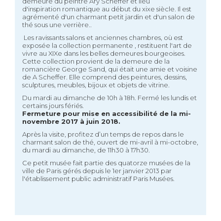
demeure du peintre Ary Scheffer et lieu
d'inspiration romantique au début du xixe siècle. Il est
agrémenté d'un charmant petit jardin et d'un salon de
thé sous une verrière..
Les ravissants salons et anciennes chambres, où est
exposée la collection permanente , restituent l'art de
vivre au XIXe dans les belles demeures bourgeoises.
Cette collection provient de la demeure de la
romancière George Sand, qui était une amie et voisine
de A Scheffer. Elle comprend des peintures, dessins,
sculptures, meubles, bijoux et objets de vitrine.
Du mardi au dimanche de 10h à 18h. Fermé les lundis et
certains jours fériés.
Fermeture pour mise en accessibilité de la mi-
novembre 2017 à juin 2018.
Après la visite, profitez d’un temps de repos dans le
charmant salon de thé, ouvert de mi-avril à mi-octobre,
du mardi au dimanche, de 11h30 à 17h30.
Ce petit musée fait partie des quatorze musées de la
ville de Paris gérés depuis le 1er janvier 2013 par
l'établissement public administratif Paris Musées.