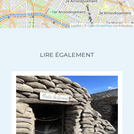
Leaflet
| ©
OpenStreetMap
contributors
LIRE ÉGALEMENT