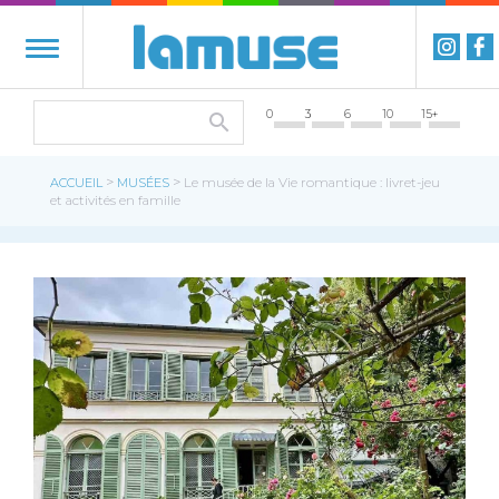
0
3
6
10
15+
>
>
ACCUEIL
MUSÉES
Le musée de la Vie romantique : livret-jeu
et activités en famille