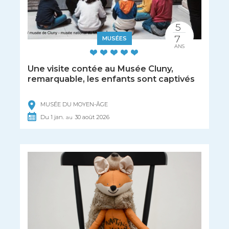
5
7
MUSÉES
ANS
Une visite contée au Musée Cluny,
remarquable, les enfants sont captivés
MUSÉE DU MOYEN-ÂGE
Du
1
jan.
30
août
2026
au