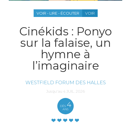
VOIR - LIRE - ÉCOUTER
VOIR
Cinékids : Ponyo
sur la falaise, un
hymne à
l’imaginaire
WESTFIELD FORUM DES HALLES
Jusqu'au
4
JUIL.
2026
4
DÈS
ANS