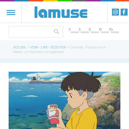
0
3
6
10
15+
>
>
ACCUEIL
VOIR - LIRE - ÉCOUTER
Cinékids : Ponyo sur la
falaise, un hymne à l’imaginaire