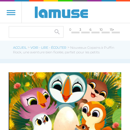
0
3
6
10
15+
>
>
ACCUEIL
VOIR - LIRE - ÉCOUTER
Nouveaux Copains à Puffin
Rock, une aventure bien ficelée, parfait pour les petits