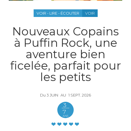
VOIR - LIRE - ÉCOUTER
VOIR
Nouveaux Copains
à Puffin Rock, une
aventure bien
ficelée, parfait pour
les petits
Du
3
JUIN
AU
1
SEPT.
2026
3
7
ANS