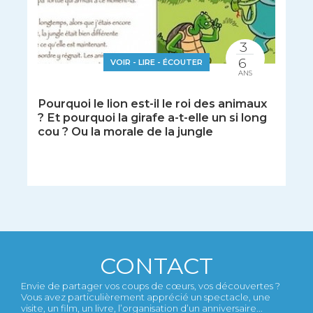
3
6
VOIR - LIRE - ÉCOUTER
ANS
Pourquoi le lion est-il le roi des animaux
? Et pourquoi la girafe a-t-elle un si long
cou ? Ou la morale de la jungle
CONTACT
Envie de partager vos coups de cœurs, vos découvertes ?
Vous avez particulièrement apprécié un spectacle, une
visite, un film, un livre, l’organisation d’un anniversaire...