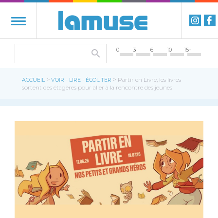
0
3
6
10
15+
>
>
ACCUEIL
VOIR - LIRE - ÉCOUTER
Partir en Livre, les livres
sortent des étagères pour aller à la rencontre des jeunes