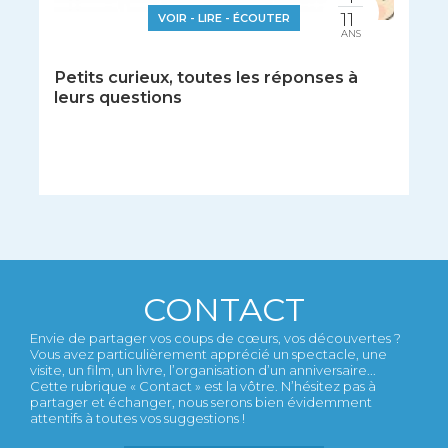
11
VOIR - LIRE - ÉCOUTER
ANS
Petits curieux, toutes les réponses à
leurs questions
CONTACT
Envie de partager vos coups de cœurs, vos découvertes ?
Vous avez particulièrement apprécié un spectacle, une
visite, un film, un livre, l’organisation d’un anniversaire...
Cette rubrique « Contact » est la vôtre. N’hésitez pas à
partager et échanger, nous serons bien évidemment
attentifs à toutes vos suggestions !