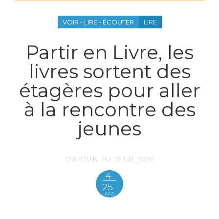
VOIR - LIRE - ÉCOUTER
LIRE
Partir en Livre, les
livres sortent des
étagères pour aller
à la rencontre des
jeunes
Du
17
JUIN
AU
19
JUIL.
2026
4
25
ANS