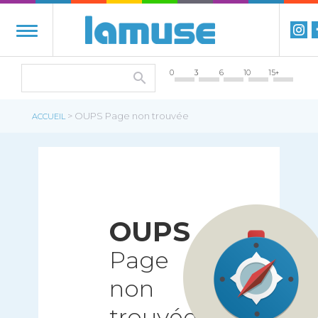
0
3
6
10
15+
> OUPS Page non trouvée
ACCUEIL
OUPS
Page
non
trouvée