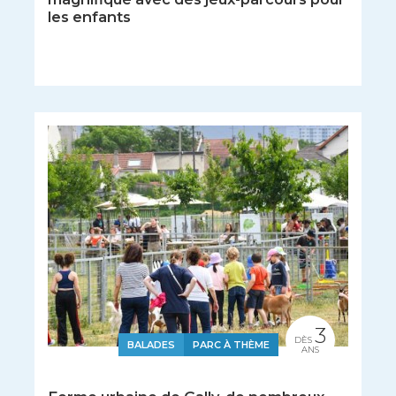
les enfants
3
DÈS
BALADES
PARC À THÈME
ANS