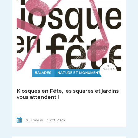
TOUS
PUBLICS
BALADES
NATURE ET MONUMENTS
Kiosques en Fête, les squares et jardins
vous attendent !
Du
1
mai
au
31
oct.
2026