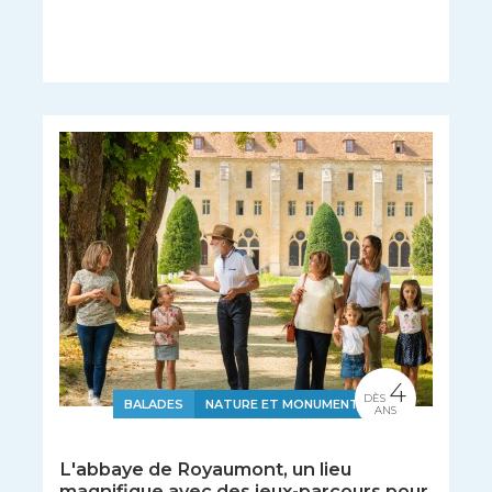
4
DÈS
BALADES
NATURE ET MONUMENTS
ANS
L'abbaye de Royaumont, un lieu
magnifique avec des jeux-parcours pour