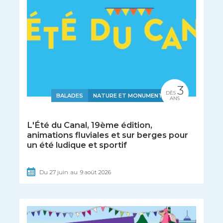
3
DÈS
BALADES
NATURE ET MONUMENTS
ANS
L'Été du Canal, 19ème édition,
animations fluviales et sur berges pour
un été ludique et sportif
Du
27
juin
au
9
août
2026