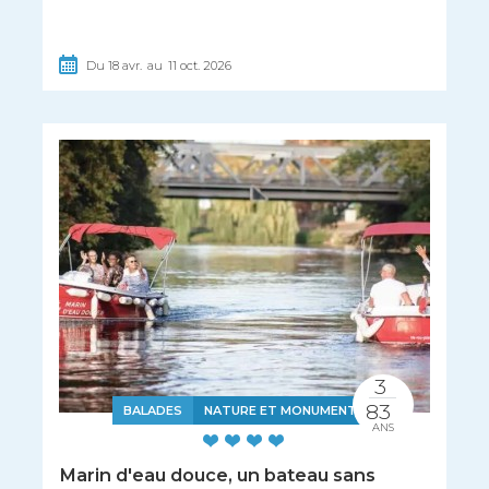
Du
18
avr.
au
11
oct.
2026
3
83
BALADES
NATURE ET MONUMENTS
ANS
Marin d'eau douce, un bateau sans