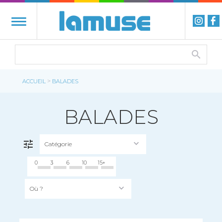
>
ACCUEIL
BALADES
BALADES
Catégorie
FILTRER
0
3
6
10
15+
Où ?