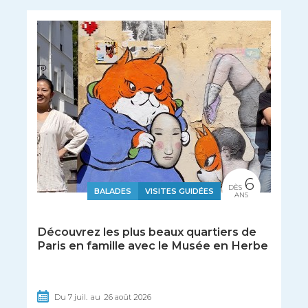
6
DÈS
BALADES
VISITES GUIDÉES
ANS
Découvrez les plus beaux quartiers de
Paris en famille avec le Musée en Herbe
Du
7
juil.
au
26
août
2026