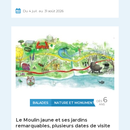
Du
4
juil.
au
31
août
2026
6
DÈS
BALADES
NATURE ET MONUMENTS
ANS
Le Moulin jaune et ses jardins
remarquables, plusieurs dates de visite