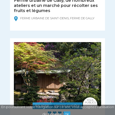
Ferme urbaine de Gally, de nombreux
ateliers et un marché pour récolter ses
fruits et légumes
FERME URBAINE DE SAINT-DENIS, FERME DE GALLY
TOUS
PUBLICS
BALADES
VISITES GUIDÉES
En poursuivant votre navigation sur ce site, vous acceptez l’utilisation
de Cookies
OK