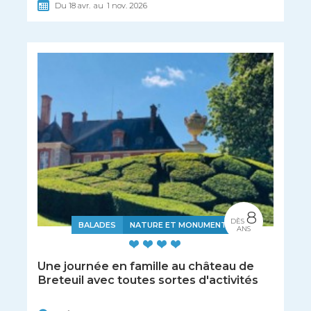
Du
18
avr.
au
1
nov.
2026
8
DÈS
BALADES
NATURE ET MONUMENTS
ANS
Une journée en famille au château de
Breteuil avec toutes sortes d'activités