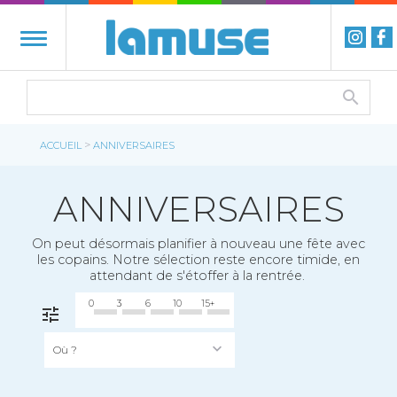
>
ACCUEIL
ANNIVERSAIRES
ANNIVERSAIRES
On peut désormais planifier à nouveau une fête avec
les copains. Notre sélection reste encore timide, en
attendant de s'étoffer à la rentrée.
0
3
6
10
15+
FILTRER
Où ?