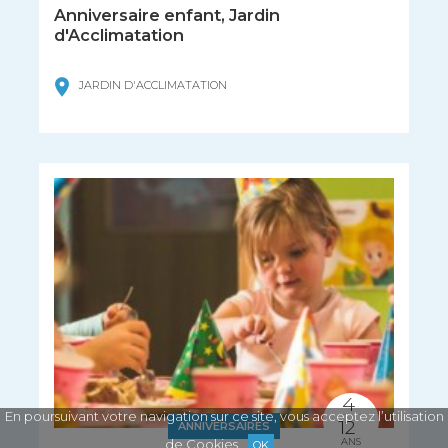
Anniversaire enfant, Jardin
d'Acclimatation
JARDIN D'ACCLIMATATION
4
En poursuivant votre navigation sur ce site, vous acceptez l’utilisation
12
ANNIVERSAIRES
de Cookies
ANS
OK