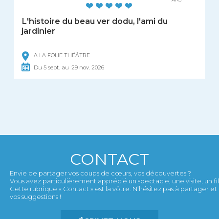
L'histoire du beau ver dodu, l'ami du
jardinier
A LA FOLIE THÉÂTRE
Du
5
sept.
au
29
nov.
2026
CONTACT
Envie de partager vos coups de cœurs, vos découvertes ?
Vous avez particulièrement apprécié un spectacle, une visite, un film,
Cette rubrique « Contact » est la vôtre. N’hésitez pas à partager 
vos suggestions !