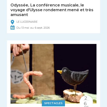
Odyssée, La conférence musicale, le
voyage d'Ulysse rondement mené et très
amusant
LE LUCERNAIRE
Du
13
mai
au
6
sept.
2026
2
6
SPECTACLES
ANS