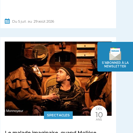
Du
5
juil.
au
29
août
2026
S'ABONNER À LA
NEWSLETTER
DÈS
10
SPECTACLES
ANS
Le malade imaginaire, quand Molière