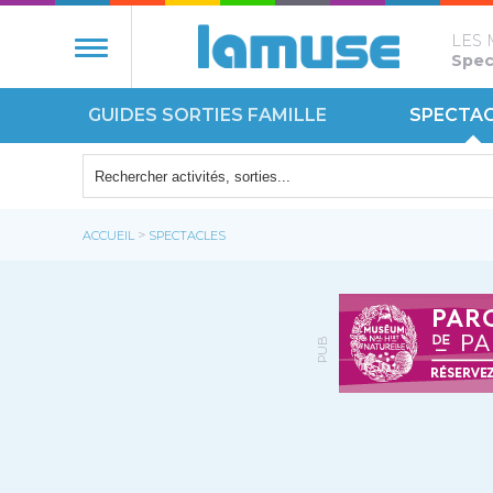
LES 
Spect
GUIDES SORTIES FAMILLE
SPECTA
NATURE
ÉCOUT
>
ACCUEIL
SPECTACLES
MONUM
PUB