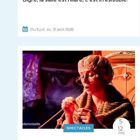
Du
5
juil.
au
31
août
2026
5
12
SPECTACLES
ANS