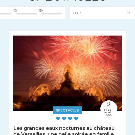
10
15+
Où ?
8
98
SPECTACLES
ANS
Les grandes eaux nocturnes au château
de Versailles, une belle soirée en famille