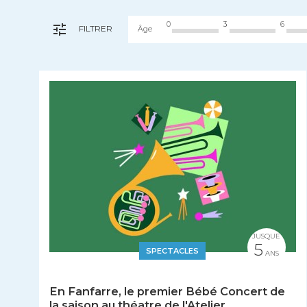
0
3
6
FILTRER
Âge
JUSQUE
5
SPECTACLES
ANS
En Fanfarre, le premier Bébé Concert de
la saison au théatre de l'Atelier