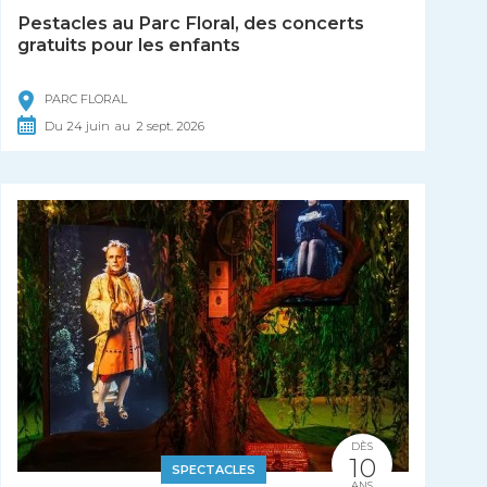
Pestacles au Parc Floral, des concerts
gratuits pour les enfants
PARC FLORAL
Du
24
juin
au
2
sept.
2026
DÈS
10
SPECTACLES
ANS