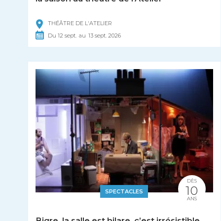
THÉÂTRE DE L'ATELIER
Du
12
sept.
au
13
sept.
2026
DÈS
10
SPECTACLES
ANS
Bigre, la salle est hilare, c’est irrésistible.