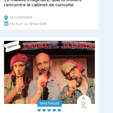
rencontre le cabinet de curiosité
LE LUCERNAIRE
Du
3
juin
au
30
août
2026
4
12
SPECTACLES
ANS