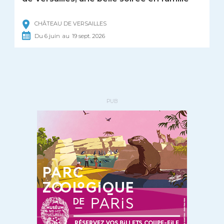
CHÂTEAU DE VERSAILLES
Du
6
juin
au
19
sept.
2026
PUB