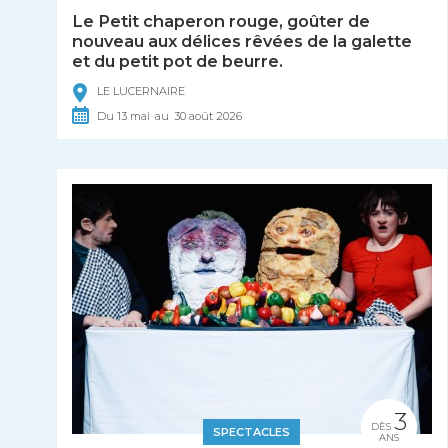
Le Petit chaperon rouge, goûter de
nouveau aux délices rêvées de la galette
et du petit pot de beurre.
LE LUCERNAIRE
Du
13
mai
au
30
août
2026
3
DÈS
SPECTACLES
ANS