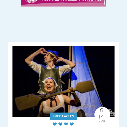
8
14
SPECTACLES
ANS