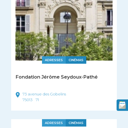
ADRESSES
CINÉMAS
Fondation Jérôme Seydoux-Pathé
73 avenue des Gobelins
75013
71
ADRESSES
CINÉMAS