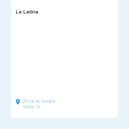
Le Latina
20 rue du Temple
75004
76