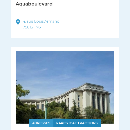
Aquaboulevard
4, rue Louis Armand
75015
76
ADRESSES
PARCS D'ATTRACTIONS