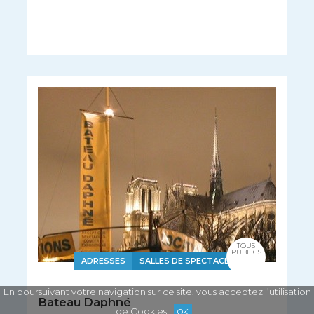
TOUS
PUBLICS
ADRESSES
SALLES DE SPECTACLE
En poursuivant votre navigation sur ce site, vous acceptez l’utilisation
Bateau Daphné
de Cookies
OK