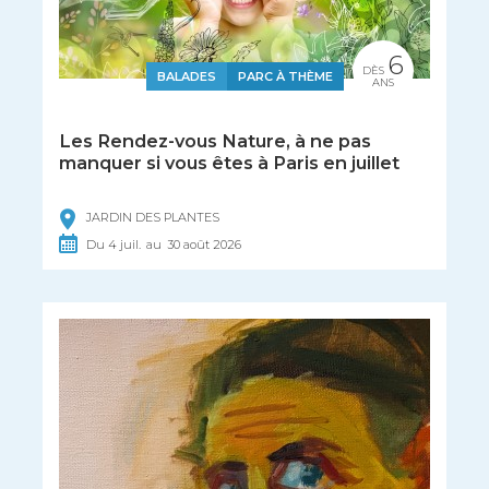
6
DÈS
BALADES
PARC À THÈME
ANS
Les Rendez-vous Nature, à ne pas
manquer si vous êtes à Paris en juillet
JARDIN DES PLANTES
Du
4
juil.
au
30
août
2026