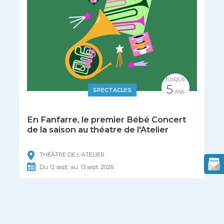
JUSQUE
5
SPECTACLES
ANS
En Fanfarre, le premier Bébé Concert
de la saison au théatre de l'Atelier
THÉÂTRE DE L'ATELIER
Du
12
sept.
au
13
sept.
2026