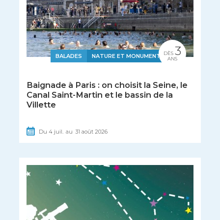
3
DÈS
BALADES
NATURE ET MONUMENTS
ANS
Baignade à Paris : on choisit la Seine, le
Canal Saint-Martin et le bassin de la
Villette
Du
4
juil.
au
31
août
2026