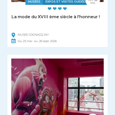
DÈS
MUSÉES
EXPOS ET VISITES GUIDÉES
ANS
La mode du XVIII ème siècle à l'honneur !
MUSEE COGNACQ JAY
Du
25
mar.
au
26
sept.
2026