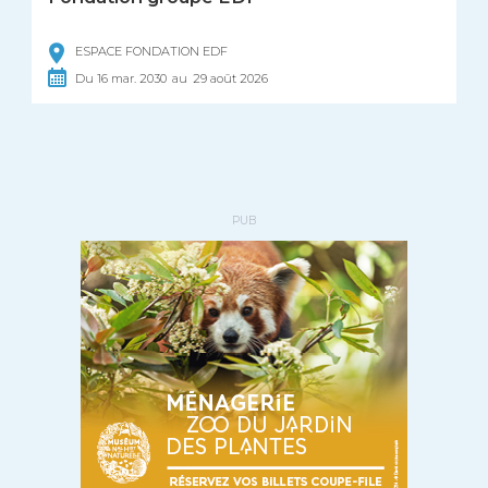
ESPACE FONDATION EDF
Du
16
mar.
2030
au
29
août
2026
PUB