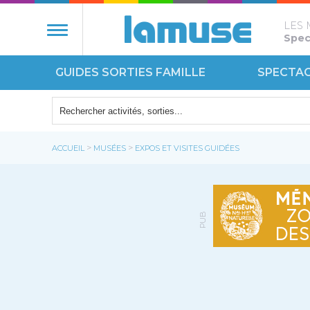
LES 
Spect
GUIDES SORTIES FAMILLE
SPECTA
NATURE
ÉCOUT
>
>
ACCUEIL
MUSÉES
EXPOS ET VISITES GUIDÉES
MONUM
PUB