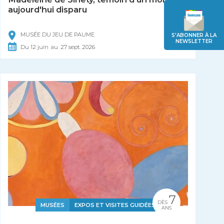
aujourd'hui disparu
MUSÉE DU JEU DE PAUME
S'ABONNER À LA
NEWSLETTER
Du
12
juin
au
27
sept.
2026
7
DÈS
MUSÉES
EXPOS ET VISITES GUIDÉES
ANS