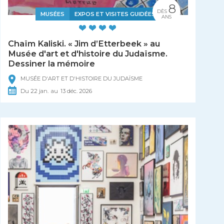
8
DÈS
MUSÉES
EXPOS ET VISITES GUIDÉES
ANS
Chaïm Kaliski. « Jim d’Etterbeek » au
Musée d'art et d'histoire du Judaïsme.
Dessiner la mémoire
MUSÉE D'ART ET D'HISTOIRE DU JUDAÏSME
Du
22
jan.
au
13
déc.
2026