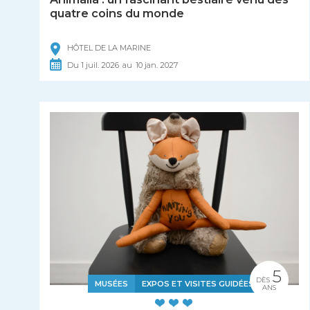
quatre coins du monde
HÔTEL DE LA MARINE
Du
1
juil.
2026
au
10
jan.
2027
5
DÈS
MUSÉES
EXPOS ET VISITES GUIDÉES
ANS