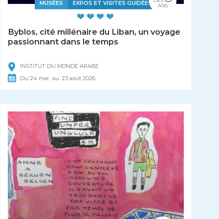
DÈS
MUSÉES
EXPOS ET VISITES GUIDÉES
ANS
Byblos, cité millénaire du Liban, un voyage
passionnant dans le temps
INSTITUT DU MONDE ARABE
Du
24
mar.
au
23
août
2026