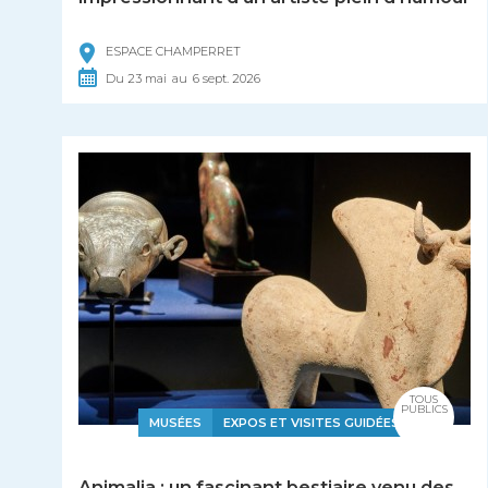
ESPACE CHAMPERRET
Du
23
mai
au
6
sept.
2026
TOUS
PUBLICS
MUSÉES
EXPOS ET VISITES GUIDÉES
Animalia : un fascinant bestiaire venu des