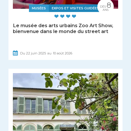
8
DÈS
MUSÉES
EXPOS ET VISITES GUIDÉES
ANS
Le musée des arts urbains Zoo Art Show,
bienvenue dans le monde du street art
Du
22
juin
2025
au
10
août
2026