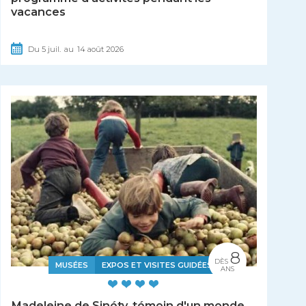
vacances
Du
5
juil.
au
14
août
2026
8
DÈS
MUSÉES
EXPOS ET VISITES GUIDÉES
ANS
Madeleine de Sinéty, témoin d'un monde