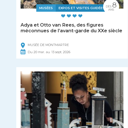
8
DÈS
MUSÉES
EXPOS ET VISITES GUIDÉES
ANS
Adya et Otto van Rees, des figures
méconnues de l’avant-garde du XXe siècle
MUSÉE DE MONTMARTRE
Du
20
mar.
au
13
sept.
2026