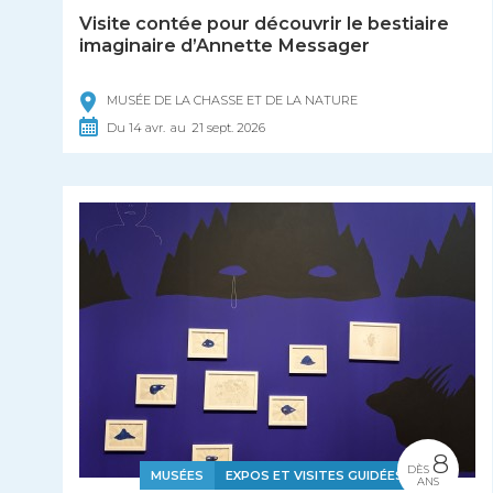
Visite contée pour découvrir le bestiaire
imaginaire d’Annette Messager
MUSÉE DE LA CHASSE ET DE LA NATURE
Du
14
avr.
au
21
sept.
2026
8
DÈS
MUSÉES
EXPOS ET VISITES GUIDÉES
ANS