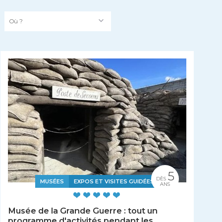
Où ?
5
DÈS
MUSÉES
EXPOS ET VISITES GUIDÉES
ANS
Musée de la Grande Guerre : tout un
programme d'activités pendant les