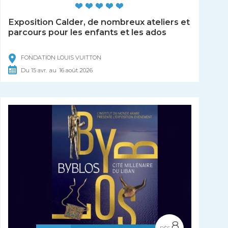
Exposition Calder, de nombreux ateliers et
parcours pour les enfants et les ados
FONDATION LOUIS VUITTON
Du
15
avr.
au
16
août
2026
8