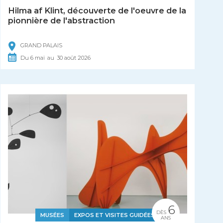
Hilma af Klint, découverte de l'oeuvre de la
pionnière de l'abstraction
GRAND PALAIS
Du
6
mai
au
30
août
2026
6
DÈS
MUSÉES
EXPOS ET VISITES GUIDÉES
ANS