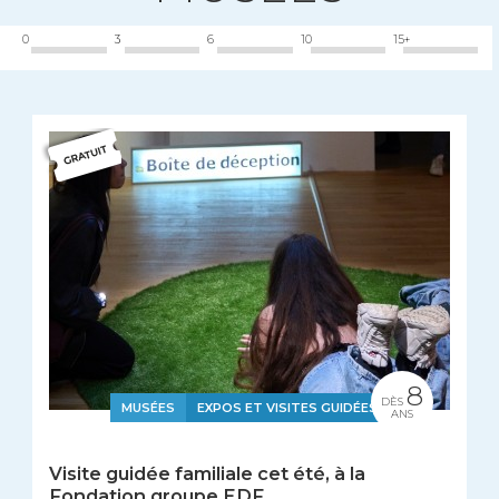
0
3
6
10
15+
8
DÈS
MUSÉES
EXPOS ET VISITES GUIDÉES
ANS
Visite guidée familiale cet été, à la
Fondation groupe EDF