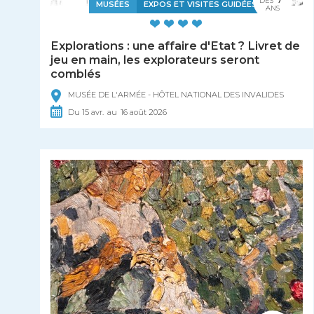
DÈS
MUSÉES
EXPOS ET VISITES GUIDÉES
ANS
Explorations : une affaire d'Etat ? Livret de
jeu en main, les explorateurs seront
comblés
MUSÉE DE L'ARMÉE - HÔTEL NATIONAL DES INVALIDES
Du
15
avr.
au
16
août
2026