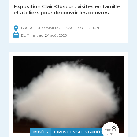
Exposition Clair-Obscur : visites en famille
et ateliers pour découvrir les oeuvres
BOURSE DE COMMERCE PINAULT COLLECTION
Du
11
mar.
au
24
août
2026
8
DÈS
MUSÉES
EXPOS ET VISITES GUIDÉES
ANS