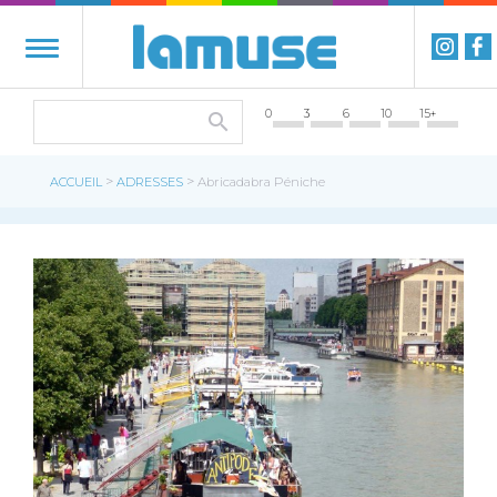
0
3
6
10
15+
>
>
ACCUEIL
ADRESSES
Abricadabra Péniche