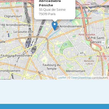
Abricadabra
Péniche
55 Quai de Seine
75019 Paris
Leaflet
| ©
OpenStreetMap
contributors