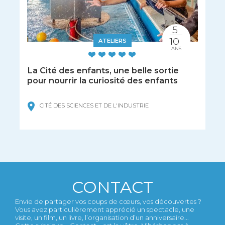
5
10
ATELIERS
ANS
La Cité des enfants, une belle sortie
pour nourrir la curiosité des enfants
CITÉ DES SCIENCES ET DE L'INDUSTRIE
CONTACT
Envie de partager vos coups de cœurs, vos découvertes ?
Vous avez particulièrement apprécié un spectacle, une
visite, un film, un livre, l’organisation d’un anniversaire...