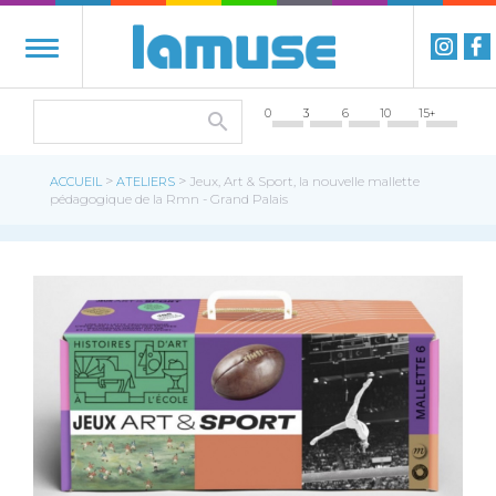
0
3
6
10
15+
>
>
ACCUEIL
ATELIERS
Jeux, Art & Sport, la nouvelle mallette
pédagogique de la Rmn - Grand Palais