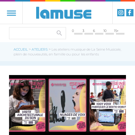
0
3
6
10
15+
>
>
ACCUEIL
ATELIERS
Les ateliers musique de La Seine Musicale,
plein de nouveautés, en famille ou pour les enfants