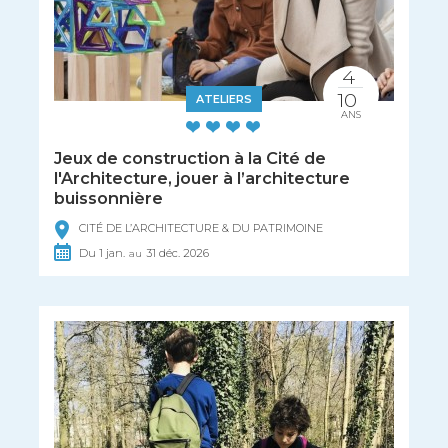
4
10
ATELIERS
ANS
Jeux de construction à la Cité de
l'Architecture, jouer à l’architecture
buissonnière
CITÉ DE L’ARCHITECTURE & DU PATRIMOINE
Du
1
jan.
31
déc.
2026
au