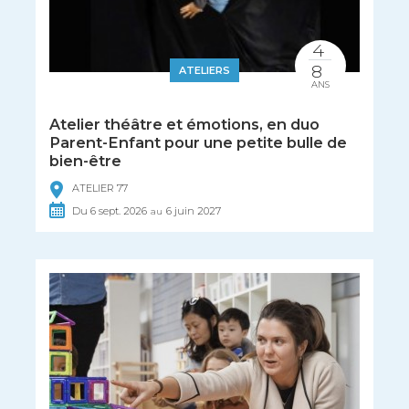
4
8
ATELIERS
ANS
Atelier théâtre et émotions, en duo
Parent-Enfant pour une petite bulle de
bien-être
ATELIER 77
Du
6
sept.
2026
6
juin
2027
au