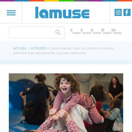
0
3
6
10
15+
>
>
ACCUEIL
ATELIERS
Little Villette, c’est La Villette à hauteur
d’enfant avec des activités tous les week-end