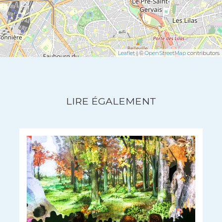
Leaflet
| ©
OpenStreetMap
contributors
LIRE ÉGALEMENT