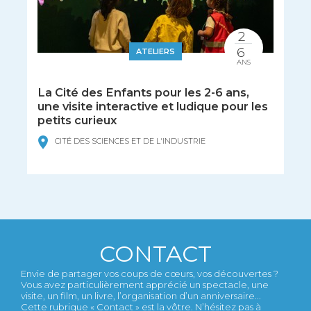
2
6
ATELIERS
ANS
La Cité des Enfants pour les 2-6 ans,
une visite interactive et ludique pour les
petits curieux
CITÉ DES SCIENCES ET DE L'INDUSTRIE
CONTACT
Envie de partager vos coups de cœurs, vos découvertes ?
Vous avez particulièrement apprécié un spectacle, une
visite, un film, un livre, l’organisation d’un anniversaire...
Cette rubrique « Contact » est la vôtre. N’hésitez pas à