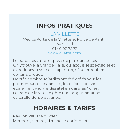
INFOS PRATIQUES
LA VILLETTE
Métros Porte de la Villette et Porte de Pantin
75019 Paris
01 40 03 75 75
www.villette.com
Le parc, très vaste, dispose de plusieurs accès.
On y trouve la Grande Halle, qui accueille spectacles et
expositions, l'Espace Chapiteaux, où se produisent
certains cirques.
De très nombreux jardins ont été créés pour les
promeneurs et les familles, les enfants peuvent
également y suivre des ateliers dans les "folies".
Le Parc de la Villette gère une programmation
culturelle dense et variée.
HORAIRES & TARIFS
Pavillon Paul Delouvrier.
Mercredi, samedi, dimanche après-midi.