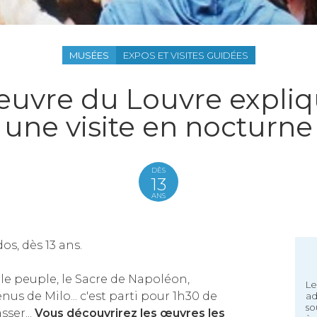
MUSÉES
EXPOS ET VISITES GUIDÉES
oeuvre du Louvre expliq
une visite en nocturne
DÈS
13
ANS
dos, dès 13 ans.
 le peuple, le Sacre de Napoléon,
Le
nus de Milo... c'est parti pour 1h30 de
ad
so
sser...
Vous découvrirez les œuvres les