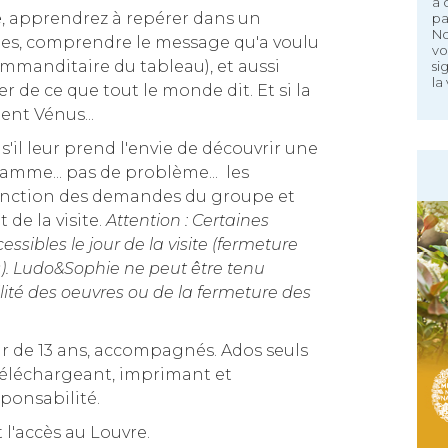
à 
e
, apprendrez à repérer dans un
pa
No
ues, comprendre le message qu'a voulu
vo
commanditaire du tableau), et aussi
si
la 
er de ce que tout le monde dit. Et si la
ent Vénus...
s'il leur prend l'envie de découvrir une
amme... pas de problème... les
fonction des demandes du groupe et
de la visite.
Attention : Certaines
ssibles le jour de la visite (fermeture
s). Ludo&Sophie ne peut être tenu
lité des oeuvres ou de la fermeture des
ir de 13 ans, accompagnés. Ados seuls
 téléchargeant, imprimant et
ponsabilité.
t l'accès au Louvre.