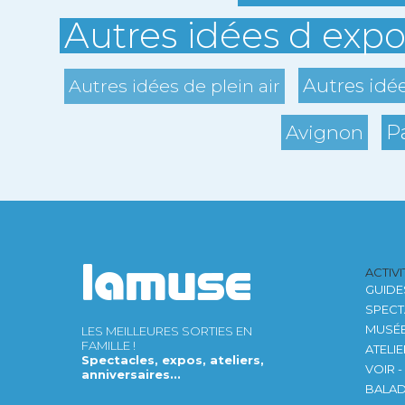
Autres idées d expo
Autres idé
Autres idées de plein air
P
Avignon
ACTIV
GUIDE
SPECT
MUSÉ
LES MEILLEURES SORTIES EN
FAMILLE !
ATELI
Spectacles, expos, ateliers,
VOIR -
anniversaires...
BALA