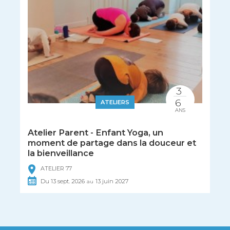
3
6
ATELIERS
ANS
Atelier Parent - Enfant Yoga, un
moment de partage dans la douceur et
la bienveillance
ATELIER 77
Du
13
sept.
2026
13
juin
2027
au