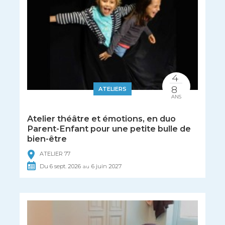
4
8
ATELIERS
ANS
Atelier théâtre et émotions, en duo
Parent-Enfant pour une petite bulle de
bien-être
ATELIER 77
Du
6
sept.
2026
6
juin
2027
au