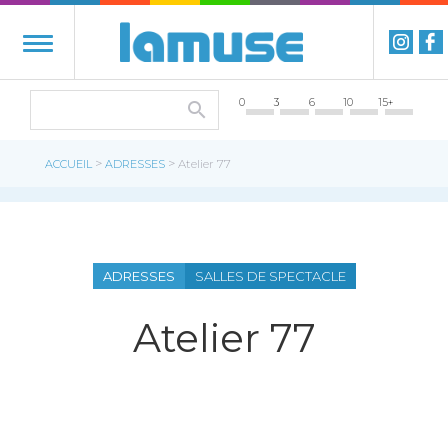
0
3
6
10
15+
>
>
ACCUEIL
ADRESSES
Atelier 77
ADRESSES
SALLES DE SPECTACLE
Atelier 77