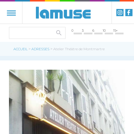
0
3
6
10
15+
>
>
ACCUEIL
ADRESSES
Atelier Théâtre de Montmartre