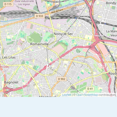
Leaflet
| ©
OpenStreetMap
contributors