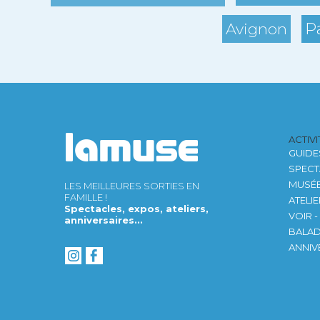
P
Avignon
ACTIV
GUIDE
SPECT
MUSÉ
LES MEILLEURES SORTIES EN
FAMILLE !
ATELI
Spectacles, expos, ateliers,
VOIR -
anniversaires...
BALA
ANNIV