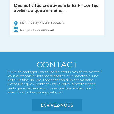
Des activités créatives à la BnF : contes,
ateliers à quatre mains, ...
BNF - FRANÇOIS MITTERRAND
Du
1
jan.
30
sept.
2026
au
CONTACT
Envie de partager vos coups de cœurs, vos découvertes ?
Vous avez particulièrement apprécié un spectacle, une
visite, un film, un livre, l’organisation d’un anniversaire...
Cette rubrique « Contact » est la vôtre. N’hésitez pas à
partager et échanger, nous serons bien évidemment
attentifs à toutes vos suggestions !
ÉCRIVEZ-NOUS