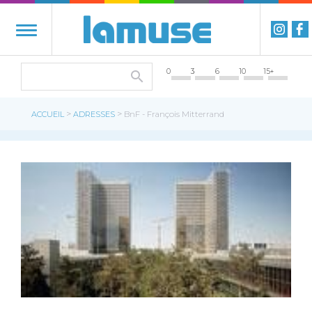
0
3
6
10
15+
>
>
ACCUEIL
ADRESSES
BnF - François Mitterrand