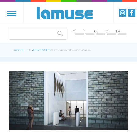
0
3
6
10
15+
>
>
ACCUEIL
ADRESSES
Catacombes de Paris