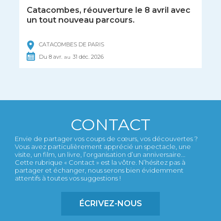
Catacombes, réouverture le 8 avril avec
un tout nouveau parcours.
CATACOMBES DE PARIS
Du
8
avr.
31
déc.
2026
au
CONTACT
Envie de partager vos coups de cœurs, vos découvertes ?
Vous avez particulièrement apprécié un spectacle, une
visite, un film, un livre, l’organisation d’un anniversaire...
Cette rubrique « Contact » est la vôtre. N’hésitez pas à
partager et échanger, nous serons bien évidemment
attentifs à toutes vos suggestions !
ÉCRIVEZ-NOUS