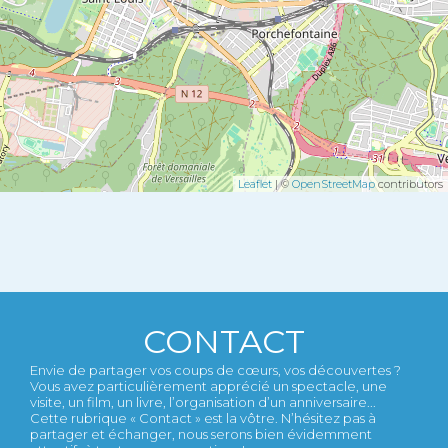
Leaflet
| ©
OpenStreetMap
contributors
CONTACT
Envie de partager vos coups de cœurs, vos découvertes ?
Vous avez particulièrement apprécié un spectacle, une
visite, un film, un livre, l’organisation d’un anniversaire...
Cette rubrique « Contact » est la vôtre. N’hésitez pas à
partager et échanger, nous serons bien évidemment