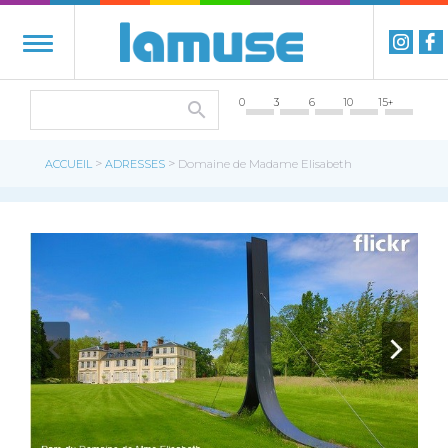
0
3
6
10
15+
>
>
ACCUEIL
ADRESSES
Domaine de Madame Elisabeth