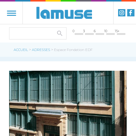
0
3
6
10
15+
>
>
ACCUEIL
ADRESSES
Espace Fondation EDF