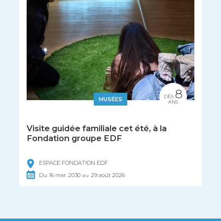
8
DÈS
MUSÉES
ANS
Visite guidée familiale cet été, à la
Fondation groupe EDF
ESPACE FONDATION EDF
Du
16
mar.
2030
29
août
2026
au