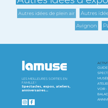
Autres idé
Autres idées de plein air
P
Avignon
ACTIV
GUIDE
SPECT
MUSÉ
LES MEILLEURES SORTIES EN
FAMILLE !
ATELI
Spectacles, expos, ateliers,
VOIR -
anniversaires...
BALA
ANNIV