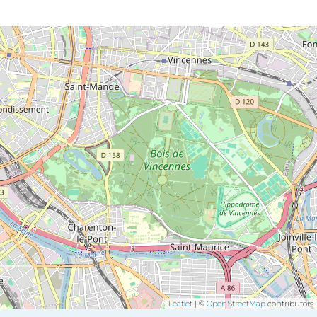
Leaflet
| ©
OpenStreetMap
contributors