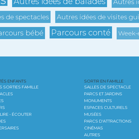
Autres idées de balades
Autres i
es de spectacles
Autres idées de visites gu
Parcours conté
arcours bébé
Week-e
ITÉS ENFANTS
SORTIR EN FAMILLE
S SORTIES FAMILLE
SALLES DE SPECTACLE
ACLES
PARCS ET JARDINS
ES
MONUMENTS
ERS
ESPACES CULTURELS
 LIRE - ÉCOUTER
MUSÉES
DES
PARCS D'ATTRACTIONS
ERSAIRES
CINÉMAS
AUTRES