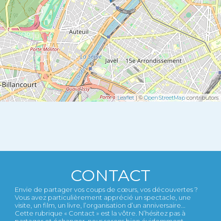
Leaflet
| ©
OpenStreetMap
contributors
CONTACT
Envie de partager vos coups de cœurs, vos découvertes ?
Vous avez particulièrement apprécié un spectacle, une
visite, un film, un livre, l’organisation d’un anniversaire...
Cette rubrique « Contact » est la vôtre. N’hésitez pas à