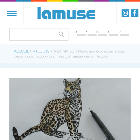
0
3
6
10
15+
>
>
ACCUEIL
ATELIERS
A LA MAISON Parcours-jeux, expériences,
dessins pour approfondir ses connaissances sur le zoo