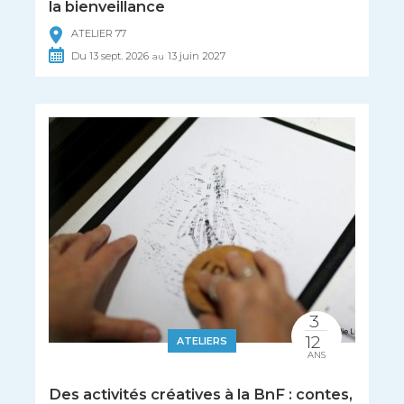
la bienveillance
ATELIER 77
Du
13
sept.
2026
13
juin
2027
au
3
12
ATELIERS
ANS
Des activités créatives à la BnF : contes,