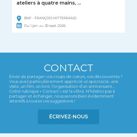
ateliers à quatre mains, ...
BNF - FRANÇOIS MITTERRAND
Du
1
jan.
30
sept.
2026
au
CONTACT
Envie de partager vos coups de cœurs, vos découvertes ?
Vous avez particulièrement apprécié un spectacle, une
visite, un film, un livre, l’organisation d’un anniversaire...
Cette rubrique « Contact » est la vôtre. N’hésitez pas à
partager et échanger, nous serons bien évidemment
attentifs à toutes vos suggestions !
ÉCRIVEZ-NOUS