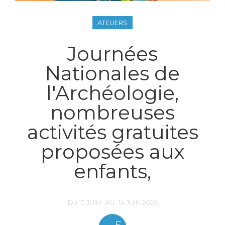
ATELIERS
Journées
Nationales de
l'Archéologie,
nombreuses
activités gratuites
proposées aux
enfants,
Du
13
JUIN
AU
14
JUIN
2026
5