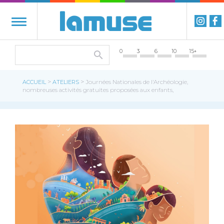
0
3
6
10
15+
>
>
ACCUEIL
ATELIERS
Journées Nationales de l'Archéologie,
nombreuses activités gratuites proposées aux enfants,