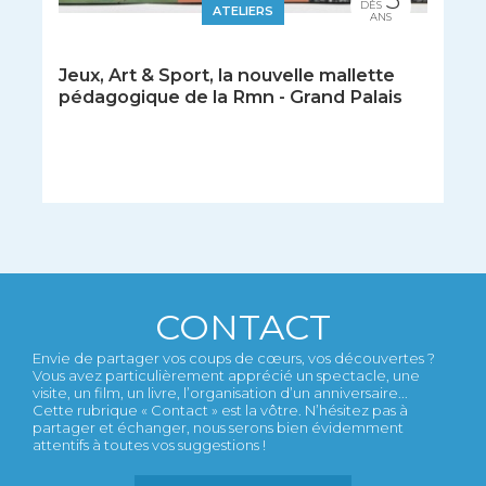
DÈS
ATELIERS
ANS
Jeux, Art & Sport, la nouvelle mallette
pédagogique de la Rmn - Grand Palais
CONTACT
Envie de partager vos coups de cœurs, vos découvertes ?
Vous avez particulièrement apprécié un spectacle, une
visite, un film, un livre, l’organisation d’un anniversaire...
Cette rubrique « Contact » est la vôtre. N’hésitez pas à
partager et échanger, nous serons bien évidemment
attentifs à toutes vos suggestions !