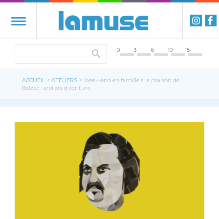
0
3
6
10
15+
>
>
ACCUEIL
ATELIERS
Week-end en famille à la maison de
Balzac : ateliers d'écriture