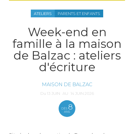
ATELIERS
PARENTS ET ENFANTS
Week-end en
famille à la maison
de Balzac : ateliers
d'écriture
MAISON DE BALZAC
Du
13
JUIN
AU
14
JUIN
2026
8
DÈS
ANS