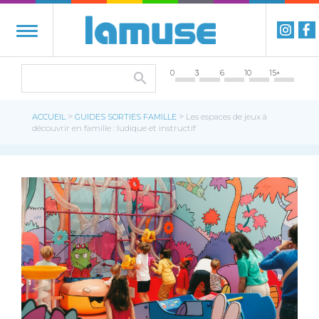
0
3
6
10
15+
>
>
ACCUEIL
GUIDES SORTIES FAMILLE
Les espaces de jeux à
découvrir en famille : ludique et instructif