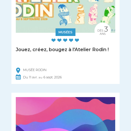
3
DÈS
MUSÉES
ANS
Jouez, créez, bougez à l'Atelier Rodin !
MUSÉE RODIN
Du
11
avr.
6
sept.
2026
au