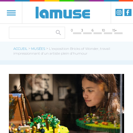
0
3
6
10
15+
>
>
ACCUEIL
MUSÉES
L'exposition Bricks of Wonder, travail
impressionnant d'un artiste plein d'humour