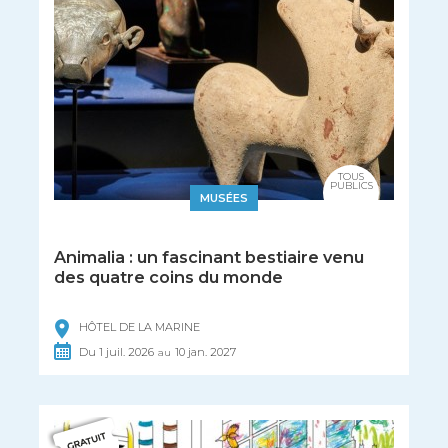
TOUS
PUBLICS
MUSÉES
Animalia : un fascinant bestiaire venu
des quatre coins du monde
HÔTEL DE LA MARINE
Du
1
juil.
2026
10
jan.
2027
au