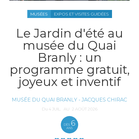
MUSÉES
EXPOS ET VISITES GUIDÉES
Le Jardin d'été au
musée du Quai
Branly : un
programme gratuit,
joyeux et inventif
MUSÉE DU QUAI BRANLY - JACQUES CHIRAC
Du
4
JUIL.
AU
2
AOÛT
2026
6
DÈS
ANS