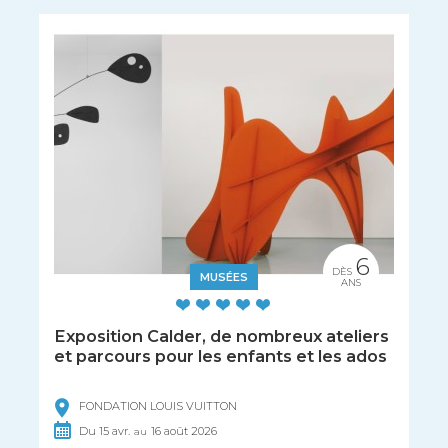
6
DÈS
MUSÉES
ANS
Exposition Calder, de nombreux ateliers
et parcours pour les enfants et les ados
FONDATION LOUIS VUITTON
Du
15
avr.
16
août
2026
au