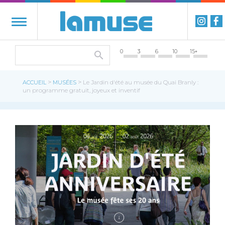
0
3
6
10
15+
>
>
ACCUEIL
MUSÉES
Le Jardin d'été au musée du Quai Branly :
un programme gratuit, joyeux et inventif