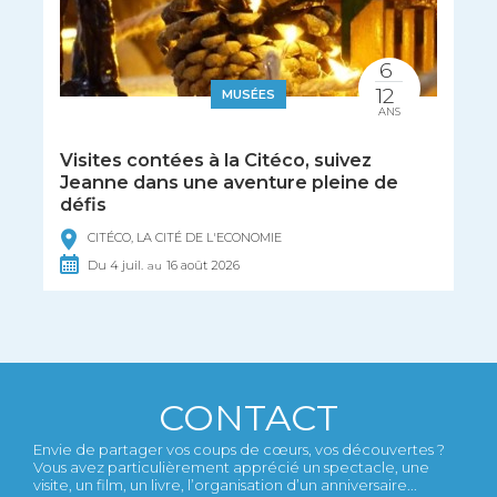
6
12
MUSÉES
ANS
Visites contées à la Citéco, suivez
Jeanne dans une aventure pleine de
défis
CITÉCO, LA CITÉ DE L'ECONOMIE
Du
4
juil.
16
août
2026
au
CONTACT
Envie de partager vos coups de cœurs, vos découvertes ?
Vous avez particulièrement apprécié un spectacle, une
visite, un film, un livre, l’organisation d’un anniversaire...