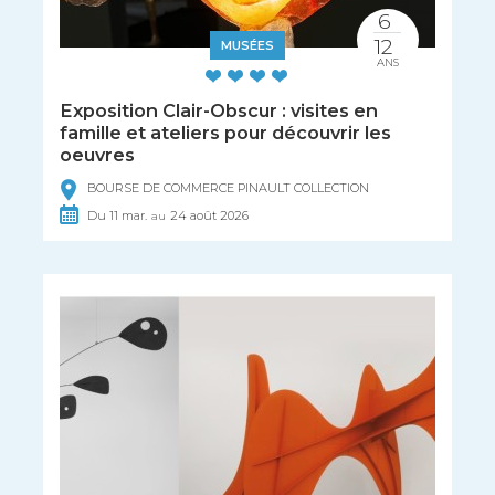
6
12
MUSÉES
ANS
Exposition Clair-Obscur : visites en
famille et ateliers pour découvrir les
oeuvres
BOURSE DE COMMERCE PINAULT COLLECTION
Du
11
mar.
24
août
2026
au