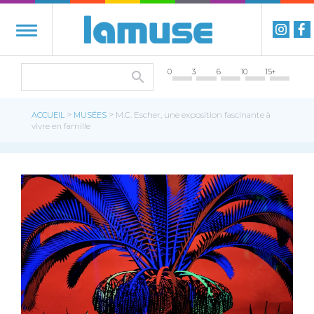
0
3
6
10
15+
>
>
ACCUEIL
MUSÉES
M.C. Escher, une exposition fascinante à
vivre en famille