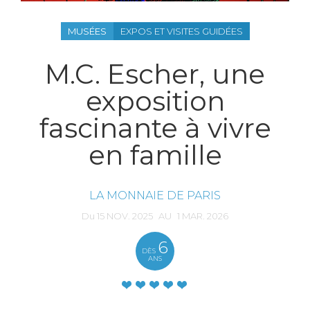
MUSÉES
EXPOS ET VISITES GUIDÉES
M.C. Escher, une
exposition
fascinante à vivre
en famille
LA MONNAIE DE PARIS
Du
15
NOV.
2025
AU
1
MAR.
2026
6
DÈS
ANS