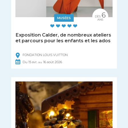
6
DÈS
MUSÉES
ANS
Exposition Calder, de nombreux ateliers
et parcours pour les enfants et les ados
FONDATION LOUIS VUITTON
Du
15
avr.
16
août
2026
au