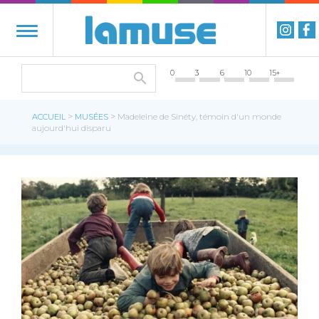
0
3
6
10
15+
>
>
ACCUEIL
MUSÉES
Madeleine de Sinéty, témoin d'un monde
aujourd'hui disparu