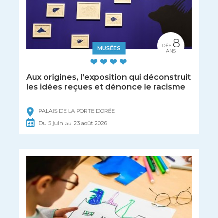
8
DÈS
MUSÉES
ANS
Aux origines, l'exposition qui déconstruit
les idées reçues et dénonce le racisme
PALAIS DE LA PORTE DORÉE
Du
5
juin
23
août
2026
au