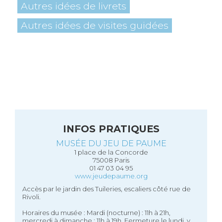
Autres idées de livrets
Autres idées de visites guidées
INFOS PRATIQUES
MUSÉE DU JEU DE PAUME
1 place de la Concorde
75008 Paris
01 47 03 04 95
www.jeudepaume.org
Accès par le jardin des Tuileries, escaliers côté rue de
Rivoli.
Horaires du musée : Mardi (nocturne) : 11h à 21h,
mercredi à dimanche : 11h à 19h. Fermeture le lundi, y