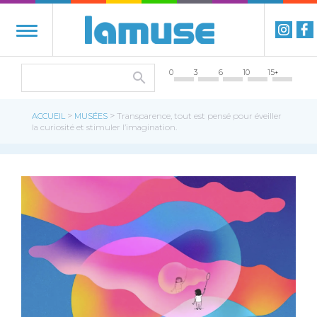
0
3
6
10
15+
>
>
ACCUEIL
MUSÉES
Transparence, tout est pensé pour éveiller
la curiosité et stimuler l’imagination.