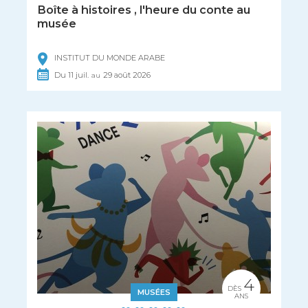
Boîte à histoires , l'heure du conte au
musée
INSTITUT DU MONDE ARABE
Du
11
juil.
29
août
2026
au
4
DÈS
MUSÉES
ANS