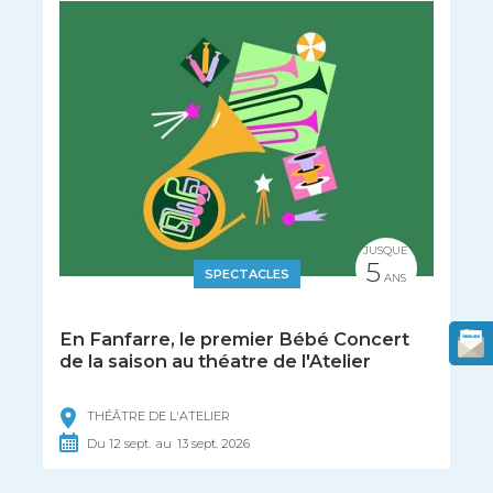
JUSQUE
5
SPECTACLES
ANS
En Fanfarre, le premier Bébé Concert
de la saison au théatre de l'Atelier
THÉÂTRE DE L'ATELIER
Du
12
sept.
au
13
sept.
2026