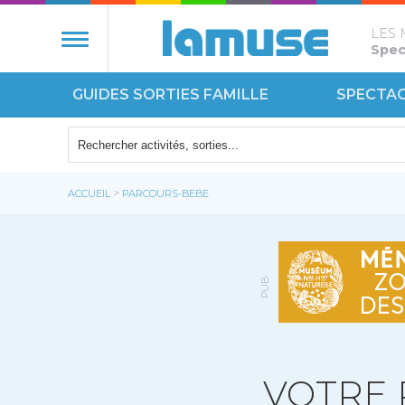
LES 
Spect
GUIDES SORTIES FAMILLE
SPECTA
NATURE
ÉCOUT
>
ACCUEIL
PARCOURS-BEBE
MONUM
PUB
VOTRE