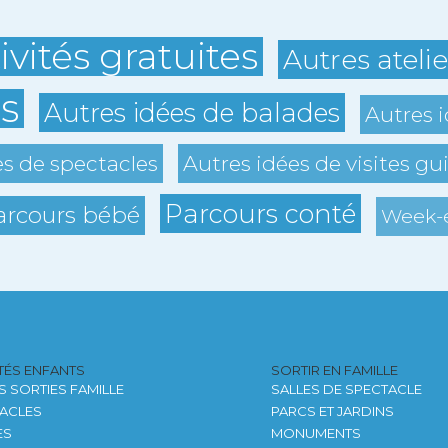
ivités gratuites
Autres ateli
s
Autres idées de balades
Autres i
es de spectacles
Autres idées de visites gu
Parcours conté
arcours bébé
Week-e
ITÉS ENFANTS
SORTIR EN FAMILLE
S SORTIES FAMILLE
SALLES DE SPECTACLE
ACLES
PARCS ET JARDINS
ES
MONUMENTS