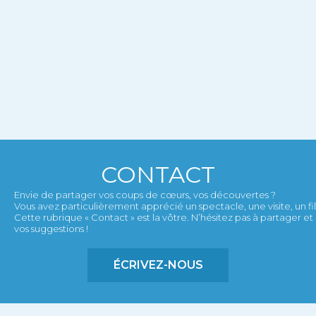
CONTACT
Envie de partager vos coups de cœurs, vos découvertes ?
Vous avez particulièrement apprécié un spectacle, une visite, un film,
Cette rubrique « Contact » est la vôtre. N’hésitez pas à partager 
vos suggestions !
ÉCRIVEZ-NOUS