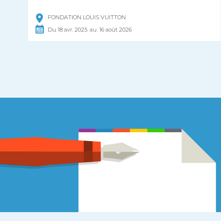
FONDATION LOUIS VUITTON
Du
18
avr.
2025
au
16
août
2026