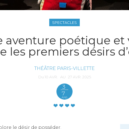
SPECTACLES
 aventure poétique et 
e les premiers désirs d
THÉÂTRE PARIS-VILLETTE
Du
10
AVR.
AU
27
AVR.
2025
3
7
ANS
xplore le désir de posséder.