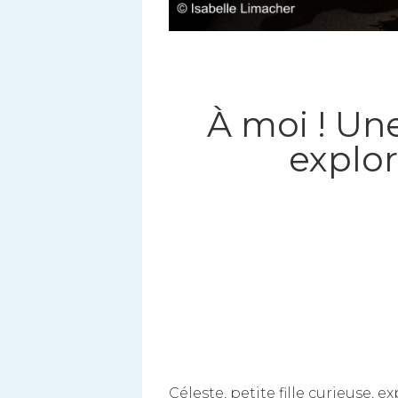
À moi ! Une
explor
Céleste, petite fille curieuse, e