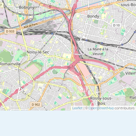
Leaflet
| ©
OpenStreetMap
contributors