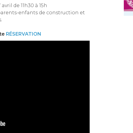
avril de 11h30 à 15h
r parents-enfants de construction et
.
ite
RÉSERVATION