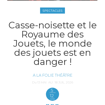
SPECTACLES
Casse-noisette et le
Royaume des
Jouets, le monde
des jouets est en
danger !
A LA FOLIE THÉÂTRE
Du
13
MAI
AU
18
JUIL.
2026
5
12
ANS