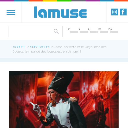
0
3
6
10
15+
>
>
ACCUEIL
SPECTACLES
Casse-noisette et le Royaume des
Jouets, le monde des jouets est en danger !