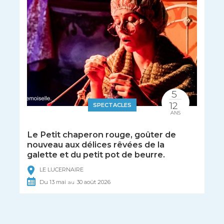
5
12
SPECTACLES
ANS
Le Petit chaperon rouge, goûter de
nouveau aux délices rêvées de la
galette et du petit pot de beurre.
LE LUCERNAIRE
Du
13
mai
30
août
2026
au