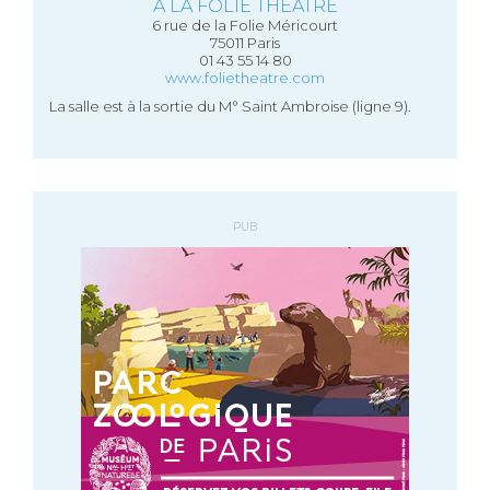
A LA FOLIE THÉÂTRE
6 rue de la Folie Méricourt
75011 Paris
01 43 55 14 80
www.folietheatre.com
La salle est à la sortie du M° Saint Ambroise (ligne 9).
PUB