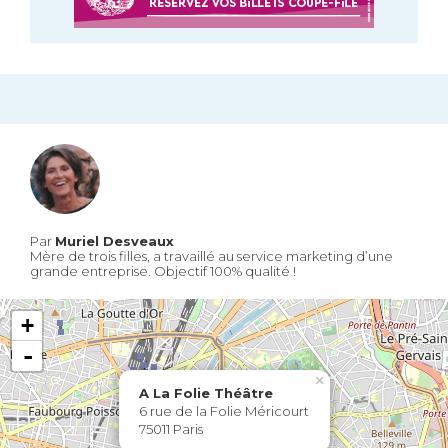
Par
Muriel Desveaux
Mère de trois filles, a travaillé au service marketing d’une
grande entreprise. Objectif 100% qualité !
+
-
×
A La Folie Théâtre
6 rue de la Folie Méricourt
75011 Paris