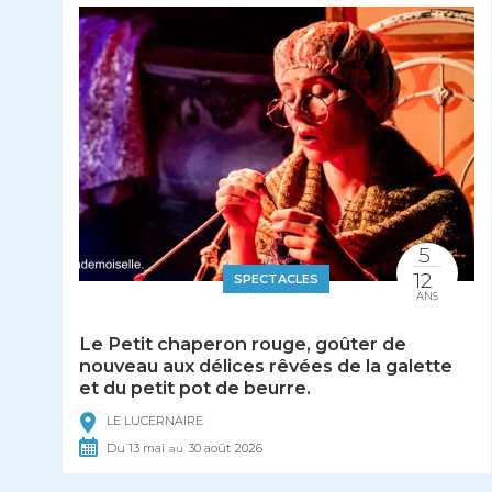
5
12
SPECTACLES
ANS
Le Petit chaperon rouge, goûter de
nouveau aux délices rêvées de la galette
et du petit pot de beurre.
LE LUCERNAIRE
Du
13
mai
30
août
2026
au