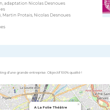
n, adaptation Nicolas Desnoues
ues
ri, Martin Protais, Nicolas Desnoues
ues
keting d’une grande entreprise. Objectif 100% qualité !
×
A La Folie Théâtre