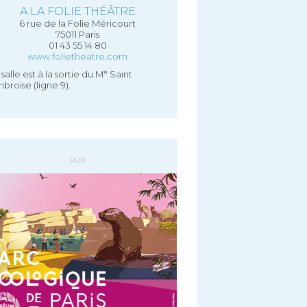
A LA FOLIE THÉÂTRE
6 rue de la Folie Méricourt
75011 Paris
01 43 55 14 80
www.folietheatre.com
 salle est à la sortie du M° Saint
broise (ligne 9).
PUB