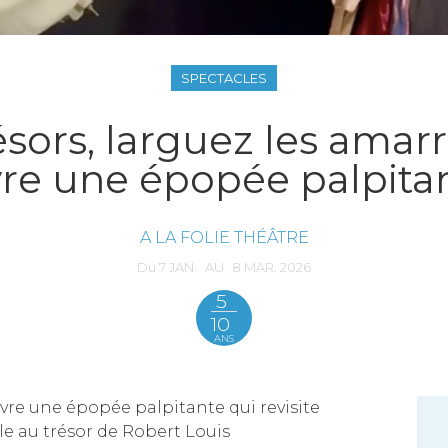
SPECTACLES
résors, larguez les amar
vre une épopée palpita
A LA FOLIE THÉÂTRE
Du
7
JAN.
AU
8
MAR.
2026
5
10
ANS
ivre une épopée palpitante qui revisite
le au trésor de Robert Louis