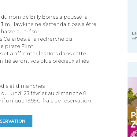
 du nom de Billy Bones a poussé la
 Jim Hawkins ne s’attendait pas à être
hasse au trésor.
La
Am
s Caraïbes, à la recherche du
 pirate Flint.
 et à affronter les flots dans cette
mitié seront vos plus précieux alliés.
edis et dimanches.
 du lundi 23 février au dimanche 8
rif unique 13,99€, frais de réservation
SERVATION