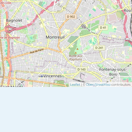
Leaflet
| ©
OpenStreetMap
contributors